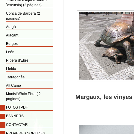
Terra Alta (cliqueu sobre l
´excursió) (2 pàgines)
Conca de Barberà (2
pàgines)
Aragó
Alacant
Burgos
León
Ribera d'Ebre
Lleida
Tarragonès
Alt Camp
Montsià/Baix Ebre ( 2
Margaux, les vinyes
pàgines)
FOTOS I PDF
BANNERS
CONTACTAR
PROPERES SORTIDES