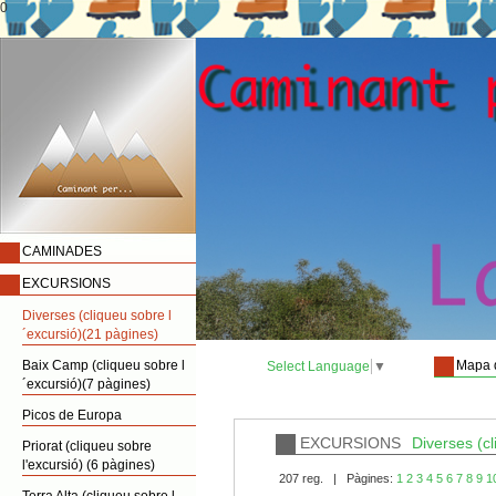
0
CAMINADES
EXCURSIONS
Diverses (cliqueu sobre l
´excursió)(21 pàgines)
Baix Camp (cliqueu sobre l
Mapa 
Select Language
▼
´excursió)(7 pàgines)
Picos de Europa
EXCURSIONS
Diverses (cl
Priorat (cliqueu sobre
l'excursió) (6 pàgines)
207 reg. | Pàgines:
1
2
3
4
5
6
7
8
9
1