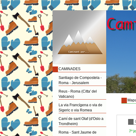
1
CAMINADES
Santiago de Compostela -
Roma - Jerusalem
Reus - Roma (Citta' del
Vaticano)
Mapa
La via Francígena o via de
Sigeric o via Romea
Camí de sant Olaf (d'Oslo a
Trondheim)
7ª 
Roma - Sant Jaume de