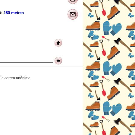
t:
180 metres
opio correo anónimo