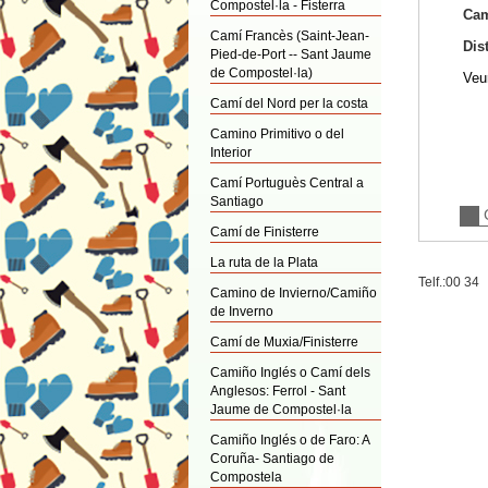
Compostel·la - Fisterra
Cam
Camí Francès (Saint-Jean-
Dis
Pied-de-Port -- Sant Jaume
de Compostel·la)
Veur
Camí del Nord per la costa
Camino Primitivo o del
Interior
Camí Portuguès Central a
Santiago
Camí de Finisterre
La ruta de la Plata
Telf.:00 34
Camino de Invierno/Camiño
de Inverno
Camí de Muxia/Finisterre
Camiño Inglés o Camí dels
Anglesos: Ferrol - Sant
Jaume de Compostel·la
Camiño Inglés o de Faro: A
Coruña- Santiago de
Compostela