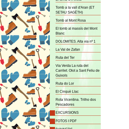
Tomb a la vall d'Aran (ET
SETAU SAGÈTH)
Tomb al Mont Rosa
El tomb al massís del Mont
Blanc
DOLOMITES. Alta via nº 1
La Val de Zafan
Ruta del Ter
Via Verda La ruta del
Carrilet. Olot a Sant Feliu de
Guixols
Ruta do Lor
El Cinquè Llac
Rota Vicentina. Trilho dos
Pescadores
EXCURSIONS
FOTOS I PDF