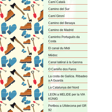
Camí Català
Camino del Sur
Camí Gironí
Camino del Besaya
Camino de Madrid
Caminho Portuguës da
Costa
El canal du Midi
Médoc
Canal latéral à la Garona
O Camiño dos Faros
La costa de Galícia. Ribadeo
a A Guarda
La Catalunya del Nord
LEON a MELIDE per la VIA
KÜNIG
Portbou a Ulldecona pel GR
92