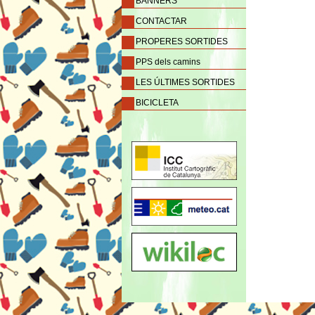
BANNERS
CONTACTAR
PROPERES SORTIDES
PPS dels camins
LES ÚLTIMES SORTIDES
BICICLETA