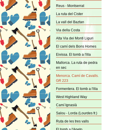
Reus - Montserrat
La ruta del Cister
La vall del Baztan
Via della Costa
Alta Via dei Monti Liguri
El camí dels Bons Homes
Eivissa. El tomb a l'illa
Mallorca. La ruta de pedra
en sec
Menorca. Camí de Cavalls.
GR 223
Formentera. El tomb a l'illa
West Highland Way
Camí Ignasià
Salou - Lorda (Lourdes fr.)
Ruta de les tres valls
El tomb a l'Aneto