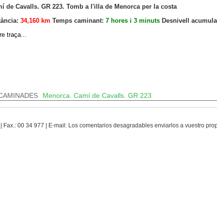
í de Cavalls. GR 223. Tomb a l'illa de Menorca per la costa
tància:
34,160 km
Temps caminant:
7 hores i 3 minuts
Desnivell acumula
e traça...
CAMINADES
Menorca. Camí de Cavalls. GR 223
 | Fax.: 00 34 977 | E-mail: Los comentarios desagradables enviarlos a vuestro pr