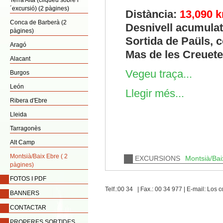
Terra Alta (cliqueu sobre l
´excursió) (2 pàgines)
Distància:
13,090 
Conca de Barberà (2
Desnivell acumula
pàgines)
Sortida de Paüls, c
Aragó
Mas de les Creuetes
Alacant
Vegeu traça...
Burgos
León
Llegir més...
Ribera d'Ebre
Lleida
Tarragonès
Alt Camp
Montsià/Baix Ebre ( 2
EXCURSIONS
Montsià/Baix
pàgines)
FOTOS I PDF
Telf.:00 34 | Fax.: 00 34 977 | E-mail: Lo
BANNERS
CONTACTAR
PROPERES SORTIDES