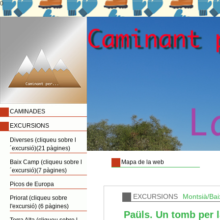
0
CAMINADES
EXCURSIONS
Diverses (cliqueu sobre l
´excursió)(21 pàgines)
Baix Camp (cliqueu sobre l
Mapa de la web
´excursió)(7 pàgines)
Picos de Europa
EXCURSIONS
Montsià/Baix
Priorat (cliqueu sobre
l'excursió) (6 pàgines)
Paüls. Un tomb per l