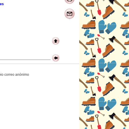
es
opio correo anónimo