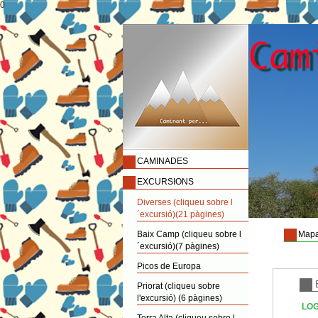
0
CAMINADES
EXCURSIONS
Diverses (cliqueu sobre l
´excursió)(21 pàgines)
Baix Camp (cliqueu sobre l
Mapa
´excursió)(7 pàgines)
Picos de Europa
Priorat (cliqueu sobre
l'excursió) (6 pàgines)
LOG