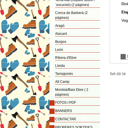
Terra Alta (cliqueu sobre l
Dis
´excursió) (2 pàgines)
Eta
Conca de Barberà (2
pàgines)
Veg
Aragó
Alacant
Burgos
León
Ribera d'Ebre
Lleida
Tarragonès
Telf.:00 34
Alt Camp
Montsià/Baix Ebre ( 2
pàgines)
FOTOS I PDF
BANNERS
CONTACTAR
PROPERES SORTIDES