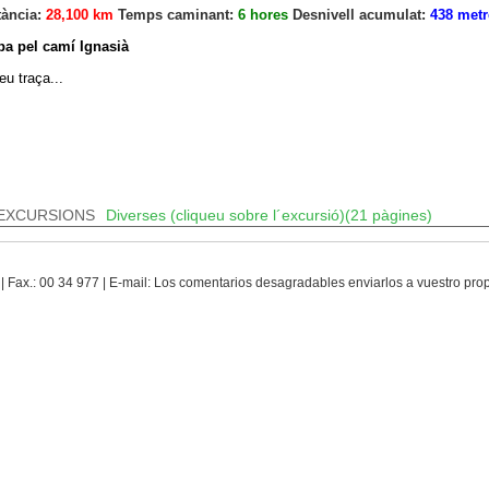
tància:
28,100 km
Temps caminant:
6 hores
Desnivell acumulat:
438 metr
pa pel camí Ignasià
eu traça...
EXCURSIONS
Diverses (cliqueu sobre l´excursió)(21 pàgines)
 | Fax.: 00 34 977 | E-mail: Los comentarios desagradables enviarlos a vuestro pr