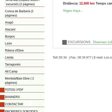
Terra Alta (cliqueu sobre l
Distància:
12,600 km
Temps cam
´excursió) (2 pàgines)
Vegeu traça...
Conca de Barberà (2
pàgines)
Aragó
Alacant
Burgos
EXCURSIONS
Diverses (cl
León
Ribera d'Ebre
Lleida
Telf.:00 34 | Fax.: 00 34 977 | E-mail: Lo
Tarragonès
Alt Camp
Montsià/Baix Ebre ( 2
pàgines)
FOTOS I PDF
BANNERS
CONTACTAR
PROPERES SORTIDES