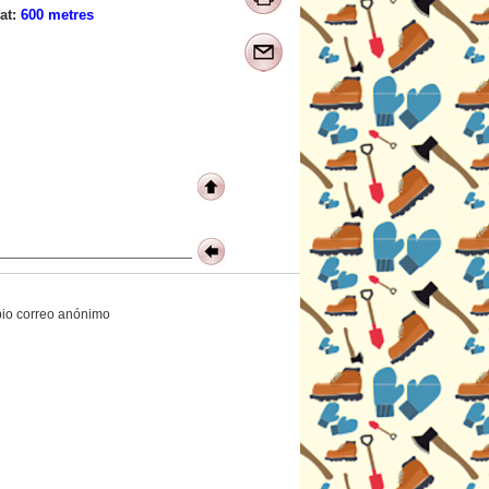
at:
600 metres
opio correo anónimo