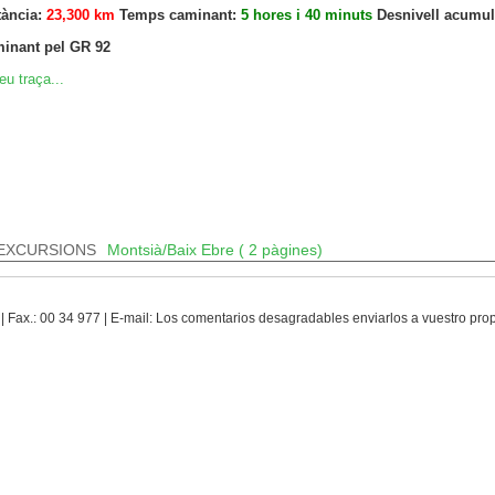
tància:
23,300 km
Temps caminant:
5 hores i 40 minuts
Desnivell acumul
inant pel GR 92
eu traça...
EXCURSIONS
Montsià/Baix Ebre ( 2 pàgines)
 | Fax.: 00 34 977 | E-mail: Los comentarios desagradables enviarlos a vuestro pr