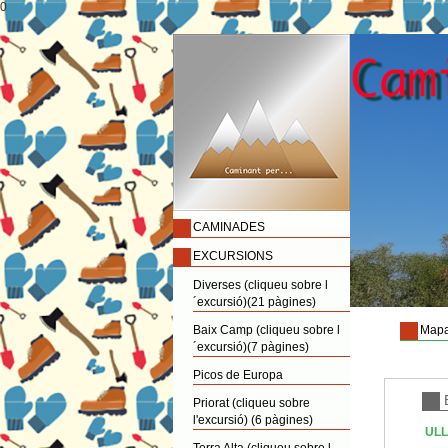
0
CAMINADES
EXCURSIONS
Diverses (cliqueu sobre l
´excursió)(21 pàgines)
Baix Camp (cliqueu sobre l
Mapa
´excursió)(7 pàgines)
Picos de Europa
Priorat (cliqueu sobre
l'excursió) (6 pàgines)
ULL