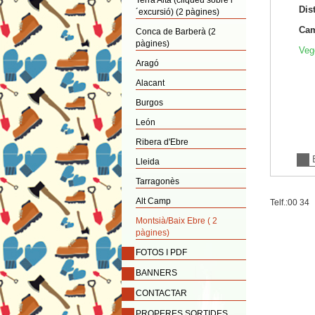
Terra Alta (cliqueu sobre l
Dis
´excursió) (2 pàgines)
Cam
Conca de Barberà (2
pàgines)
Veg
Aragó
Alacant
Burgos
León
Ribera d'Ebre
Lleida
Tarragonès
Alt Camp
Telf.:00 34
Montsià/Baix Ebre ( 2
pàgines)
FOTOS I PDF
BANNERS
CONTACTAR
PROPERES SORTIDES