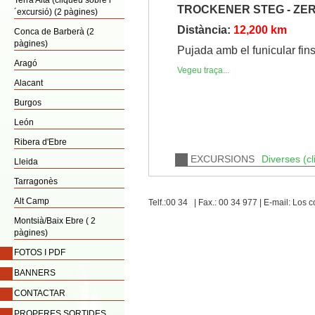
Terra Alta (cliqueu sobre l
TROCKENER STEG - ZE
´excursió) (2 pàgines)
Distància:
12,200 km
Conca de Barberà (2
pàgines)
Pujada amb el funicular fin
Aragó
Vegeu traça...
Alacant
Burgos
León
Ribera d'Ebre
EXCURSIONS
Diverses (cl
Lleida
Tarragonès
Alt Camp
Telf.:00 34 | Fax.: 00 34 977 | E-mail: Lo
Montsià/Baix Ebre ( 2
pàgines)
FOTOS I PDF
BANNERS
CONTACTAR
PROPERES SORTIDES