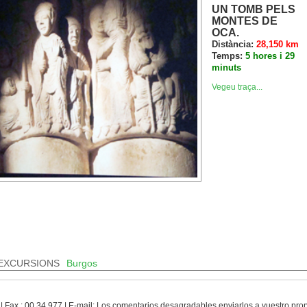
UN TOMB PELS
MONTES DE
OCA.
Distància:
28,150 km
Temps:
5 hores i 29
minuts
Vegeu traça...
EXCURSIONS
Burgos
 | Fax.: 00 34 977 | E-mail: Los comentarios desagradables enviarlos a vuestro pr