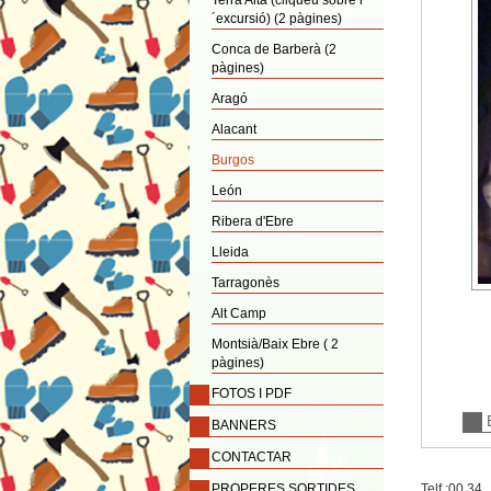
Terra Alta (cliqueu sobre l
´excursió) (2 pàgines)
Conca de Barberà (2
pàgines)
Aragó
Alacant
Burgos
León
Ribera d'Ebre
Lleida
Tarragonès
Alt Camp
Montsià/Baix Ebre ( 2
pàgines)
FOTOS I PDF
BANNERS
CONTACTAR
PROPERES SORTIDES
Telf.:00 34