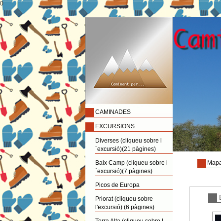
0
CAMINADES
EXCURSIONS
Diverses (cliqueu sobre l
´excursió)(21 pàgines)
Baix Camp (cliqueu sobre l
Mapa
´excursió)(7 pàgines)
Picos de Europa
Priorat (cliqueu sobre
l'excursió) (6 pàgines)