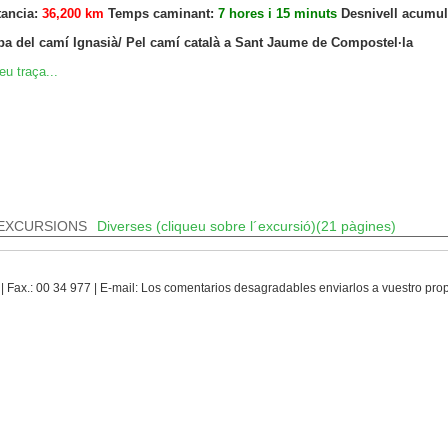
tancia:
36,200 km
Temps caminant:
7 hores i 15 minuts
Desnivell acumul
pa del camí Ignasià/ Pel camí català a Sant Jaume de Compostel·la
eu traça...
EXCURSIONS
Diverses (cliqueu sobre l´excursió)(21 pàgines)
 | Fax.: 00 34 977 | E-mail: Los comentarios desagradables enviarlos a vuestro pr