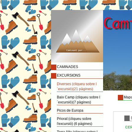
0
CAMINADES
EXCURSIONS
Diverses (cliqueu sobre l
´excursió)(21 pàgines)
Baix Camp (cliqueu sobre l
Mapa
´excursió)(7 pàgines)
Picos de Europa
Priorat (cliqueu sobre
l'excursió) (6 pàgines)
CER