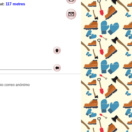
at:
117 metres
opio correo anónimo