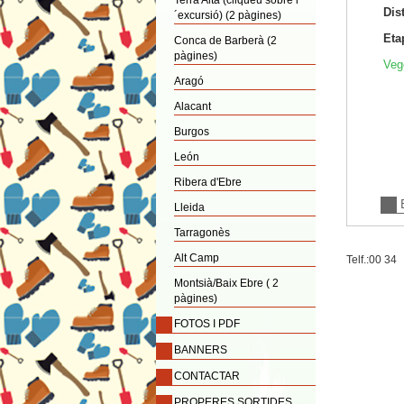
Terra Alta (cliqueu sobre l
Dis
´excursió) (2 pàgines)
Eta
Conca de Barberà (2
pàgines)
Veg
Aragó
Alacant
Burgos
León
Ribera d'Ebre
Lleida
Tarragonès
Alt Camp
Telf.:00 34
Montsià/Baix Ebre ( 2
pàgines)
FOTOS I PDF
BANNERS
CONTACTAR
PROPERES SORTIDES