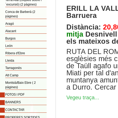
Terra Alta (cliqueu sobre l
´excursió) (2 pàgines)
ERILL LA VALL. 
Conca de Barberà (2
Barruera
pàgines)
Aragó
Distància:
20,
Alacant
mitja
Desnivell
Burgos
els mateixos d
León
RUTA DEL ROMÀN
Ribera d'Ebre
esglèsies més co
Lleida
de Taüll agafo u
Tarragonès
Miati per tal d'
Alt Camp
muntanya amunt.
Montsià/Baix Ebre ( 2
a Durro. Cercar
pàgines)
FOTOS I PDF
Vegeu traça...
BANNERS
CONTACTAR
PROPERES SORTIDES