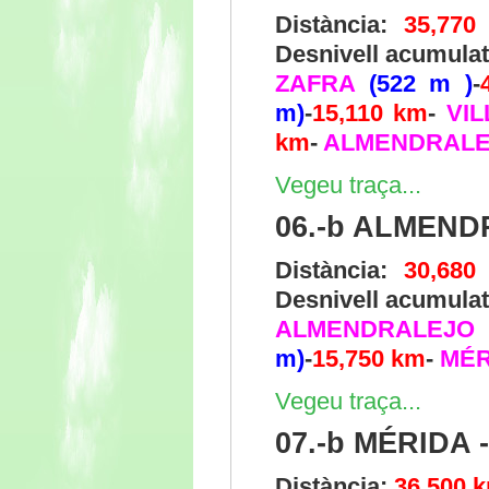
Distància:
35,770
Desnivell acumula
ZAFRA
(522 m )
-
m)
-
15,110 km
-
VI
km
-
ALMENDRAL
Vegeu traça...
06.-b ALMEND
Distància:
30,680
Desnivell acumulat
ALMENDRALEJO
m)
-
15,750 km
-
MÉR
Vegeu traça...
07.-b MÉRIDA
Distància:
36,500 