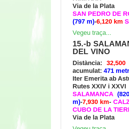
Via de la Plata
SAN PEDRO DE 
(797 m)
-
6,120
km
Vegeu traça...
15.-b SALAMA
DEL VINO
Distància:
32,500
acumulat:
471 met
Iter Emerita ab As
Rutes XXIV i XXVI
SALAMANCA
(82
m)
-
7,930 km
-
CALZ
CUBO DE LA TIER
Via de la Plata
Vegeu traça...