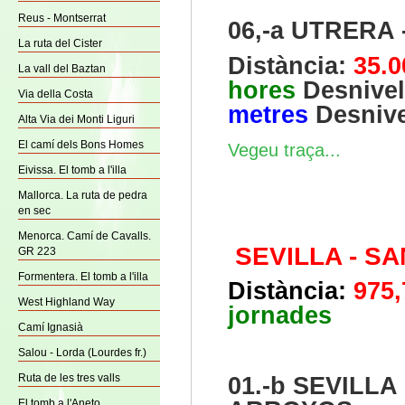
Reus - Montserrat
06,-a UTRERA 
La ruta del Cister
Distància:
35.
La vall del Baztan
hores
Desnivel
Via della Costa
metres
Desnive
Alta Via dei Monti Liguri
El camí dels Bons Homes
Vegeu traça...
Eivissa. El tomb a l'illa
Mallorca. La ruta de pedra
en sec
Menorca. Camí de Cavalls.
SEVILLA - S
GR 223
Formentera. El tomb a l'illa
Distància:
975
West Highland Way
jornades
Camí Ignasià
Salou - Lorda (Lourdes fr.)
Ruta de les tres valls
01.-b SEVILL
El tomb a l'Aneto