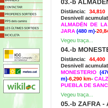
03.-b ALMADÉ
BANNERS
CONTACTAR
Distància:
34,81
PROPERES SORTIDES
Desnivell acumula
PPS dels camins
ALMADÉN DE LA
LES ÚLTIMES SORTIDES
JARA
(480 m)
-
20,8
BICICLETA
Vegeu traça...
04.-b MONEST
Distància:
44,40
Desnivell acumula
MONESTERIO
(4
m)
-
6,290 km
-
CALZ
PUEBLA DE SAN
Vegeu traça...
05.-b ZAFRA 