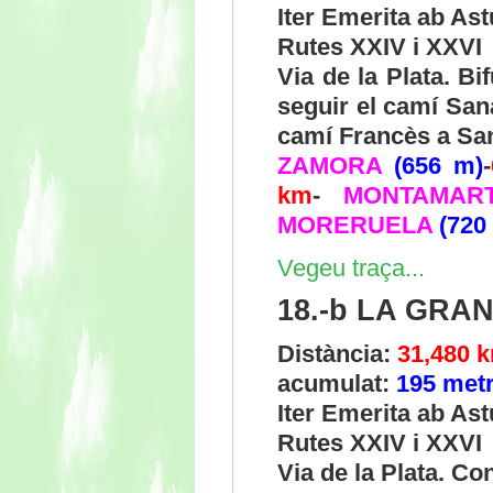
Iter Emerita ab As
Rutes XXIV i XXVI
Via de la Plata. Bi
seguir el camí San
camí Francès a Sa
ZAMORA
(656 m)
-
km
-
MONTAMAR
MORERUELA
(720
Vegeu traça...
18.-b LA GRA
Distància:
31,480 
acumulat:
195 met
Iter Emerita ab As
Rutes XXIV i XXVI
Via de la Plata. C