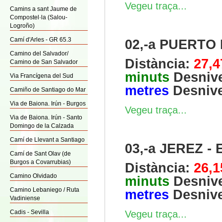
Vegeu traça...
Camins a sant Jaume de
Compostel·la (Salou-
Logroño)
Camí d'Arles - GR 65.3
02,-a PUERTO
Camino del Salvador/
Distància:
27,
Camino de San Salvador
minuts
Desnive
Via Francígena del Sud
metres
Desnive
Camiño de Santiago do Mar
Via de Baiona. Irún - Burgos
Vegeu traça...
Via de Baiona. Irún - Santo
Domingo de la Calzada
Camí de Llevant a Santiago
03,-a JEREZ 
Camí de Sant Olav (de
Burgos a Covarrubias)
Distància:
26,
Camino Olvidado
minuts
Desnive
Camino Lebaniego / Ruta
metres
Desnive
Vadiniense
Cadis - Sevilla
Vegeu traça...