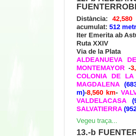
FUENTERROBL
Distància:
42,580
acumulat:
512 met
Iter Emerita ab As
Ruta XXIV
Via de la Plata
ALDEANUEVA DE
MONTEMAYOR
-
3
COLONIA DE LA
MAGDALENA
(68
m)
-
8,560 km
-
VALV
VALDELACASA
SALVATIERRA
(95
Vegeu traça...
13.-b FUENTE