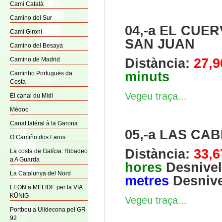
Camí Català
Camino del Sur
04,-a EL CUE
Camí Gironí
SAN JUAN
Camino del Besaya
Camino de Madrid
Distància:
27,9
minuts
Caminho Portuguës da
Costa
Vegeu traça...
El canal du Midi
Médoc
Canal latéral à la Garona
05,-a LAS CA
O Camiño dos Faros
Distància:
33,
La costa de Galícia. Ribadeo
a A Guarda
hores
Desnivel
La Catalunya del Nord
metres
Desnive
LEON a MELIDE per la VIA
KÜNIG
Vegeu traça...
Portbou a Ulldecona pel GR
92