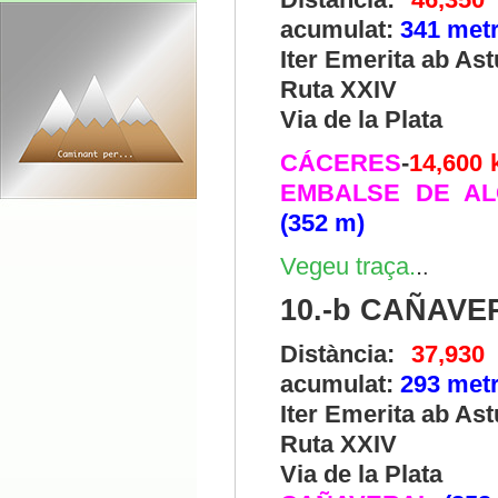
acumulat:
341 met
Iter Emerita ab As
Ruta XXIV
Via de la Plata
CÁCERES
-
14,600
EMBALSE DE AL
(352 m)
Vegeu traça.
.
.
10.-b CAÑAV
Distància:
37,93
acumulat:
293 met
Iter Emerita ab As
Ruta XXIV
Via de la Plata