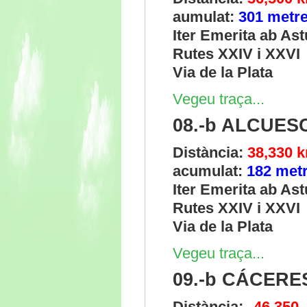
aumulat:
301 metr
Iter Emerita ab As
Rutes XXIV i XXVI
Via de la Plata
Vegeu traça...
08.-b ALCUE
Distància:
38,330 
acumulat:
182 met
Iter Emerita ab As
Rutes XXIV i XXVI
Via de la Plata
Vegeu traça...
09.-b CÁCERE
Distància:
46,350