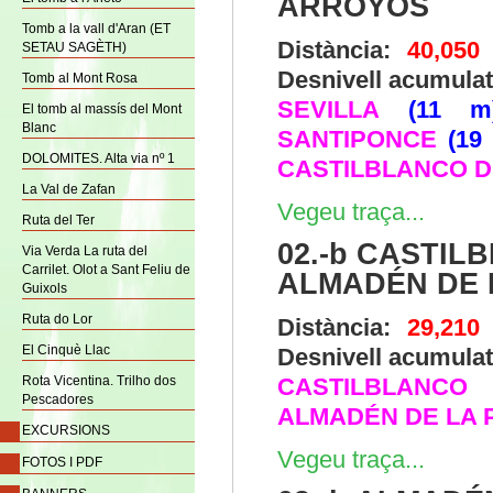
ARROYOS
Tomb a la vall d'Aran (ET
Distància:
40,050
SETAU SAGÈTH)
Desnivell acumulat
Tomb al Mont Rosa
SEVILLA
(11 m
El tomb al massís del Mont
Blanc
SANTIPONCE
(19
DOLOMITES. Alta via nº 1
CASTILBLANCO D
La Val de Zafan
Vegeu traça...
Ruta del Ter
02.-b CASTIL
Via Verda La ruta del
Carrilet. Olot a Sant Feliu de
ALMADÉN DE 
Guixols
Ruta do Lor
Distància:
29,210
El Cinquè Llac
Desnivell acumula
Rota Vicentina. Trilho dos
CASTILBLANC
Pescadores
ALMADÉN DE LA 
EXCURSIONS
Vegeu traça...
FOTOS I PDF