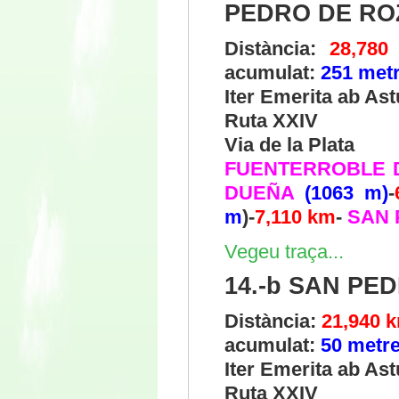
PEDRO DE R
Distància:
28,780
acumulat:
251 met
Iter Emerita ab As
Ruta XXIV
Via de la Plata
FUENTERROBLE 
DUEÑA
(1063 m)
-
m
)-
7,110 km
-
SAN 
Vegeu traça...
14.-b SAN P
Distància:
21,940 
acumulat:
50 metr
Iter Emerita ab As
Ruta XXIV