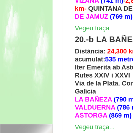
VIZANA
(741 m)
-
2,
km-
QUINTANA D
DE JAMUZ
(769 m)
Vegeu traça...
20.-b LA BAÑ
Distància:
24,300 
acumulat:
535 metr
Iter Emerita ab As
Rutes XXIV i XXVI
Via de la Plata. C
Galícia
LA BAÑEZA
(790 
VALDUERNA
(786
ASTORGA
(869 m)
Vegeu traça...