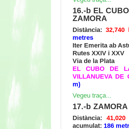
16.-b EL CUBO
ZAMORA
Distància:
32,740
metres
Iter Emerita ab As
Rutes XXIV i XXV
Via de la Plata
EL CUBO DE L
VILLANUEVA DE
m)
Vegeu traça...
17.-b ZAMOR
Distància:
41,020
acumulat:
186 met