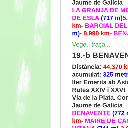
Jaume de Galícia
LA GRANJA DE 
DE ESLA
(717 m)
5
km
-
BARCIAL DE
m)
-
8,990 km
-
BEN
Vegeu traça...
19.-b BENAVE
Distància:
44,370 
acumulat:
325 met
Iter Emerita ab As
Rutes XXIV i XXVI
Via de la Plata. C
Jaume de Galícia
BENAVENTE
(772 
km
-
MAIRE DE C