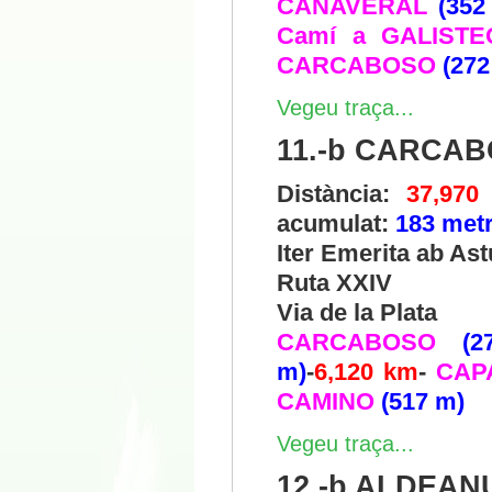
CAÑAVERAL
(352
Camí a GALISTE
CARCABOSO
(272
Vegeu traça...
11.-b CARCA
Distància:
37,970
acumulat:
183 met
Iter Emerita ab As
Ruta XXIV
Via de la Plata
CARCABOSO
(2
m)
-
6,120 km
-
CAP
CAMINO
(517 m)
Vegeu traça...
12.-b ALDEAN