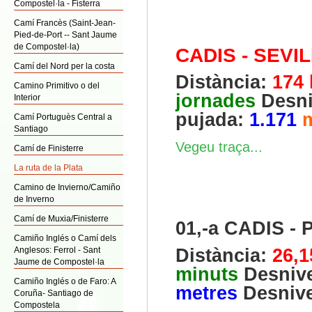
Compostel·la - Fisterra
Camí Francès (Saint-Jean-
Pied-de-Port -- Sant Jaume
de Compostel·la)
CADIS - SEVI
Camí del Nord per la costa
Distància:
174
Camino Primitivo o del
jornades
Desni
Interior
pujada:
1.171
Camí Portuguès Central a
Santiago
Vegeu traça...
Camí de Finisterre
La ruta de la Plata
Camino de Invierno/Camiño
de Inverno
Camí de Muxia/Finisterre
01,-a CADIS 
Camiño Inglés o Camí dels
Anglesos: Ferrol - Sant
Distància:
26,
Jaume de Compostel·la
minuts
Desnive
Camiño Inglés o de Faro: A
metres
Desnive
Coruña- Santiago de
Compostela