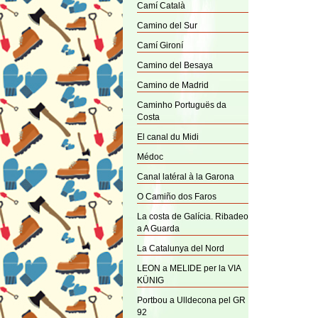
Camí Català
Camino del Sur
Camí Gironí
Camino del Besaya
Camino de Madrid
Caminho Portuguës da
Costa
El canal du Midi
Médoc
Canal latéral à la Garona
O Camiño dos Faros
La costa de Galícia. Ribadeo
a A Guarda
La Catalunya del Nord
LEON a MELIDE per la VIA
KÜNIG
Portbou a Ulldecona pel GR
92