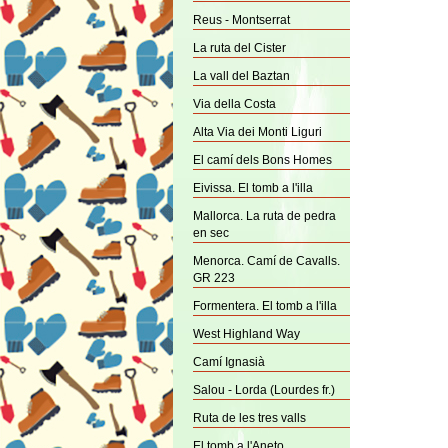
Reus - Montserrat
La ruta del Cister
La vall del Baztan
Via della Costa
Alta Via dei Monti Liguri
El camí dels Bons Homes
Eivissa. El tomb a l'illa
Mallorca. La ruta de pedra
en sec
Menorca. Camí de Cavalls.
GR 223
Formentera. El tomb a l'illa
West Highland Way
Camí Ignasià
Salou - Lorda (Lourdes fr.)
Ruta de les tres valls
El tomb a l'Aneto