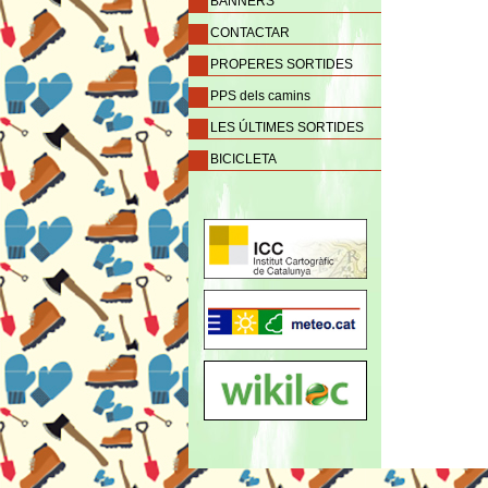
BANNERS
CONTACTAR
PROPERES SORTIDES
PPS dels camins
LES ÚLTIMES SORTIDES
BICICLETA