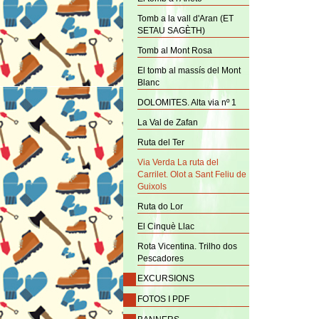
Tomb a la vall d'Aran (ET
SETAU SAGÈTH)
Tomb al Mont Rosa
El tomb al massís del Mont
Blanc
DOLOMITES. Alta via nº 1
La Val de Zafan
Ruta del Ter
Via Verda La ruta del
Carrilet. Olot a Sant Feliu de
Guixols
Ruta do Lor
El Cinquè Llac
Rota Vicentina. Trilho dos
Pescadores
EXCURSIONS
FOTOS I PDF