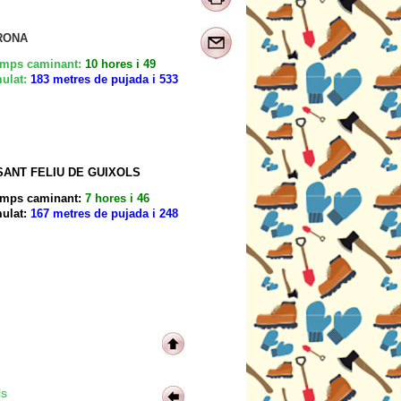
IRONA
mps caminant:
10 hores i 49
ulat:
183 metres de pujada i 533
- SANT FELIU DE GUIXOLS
mps caminant:
7 hores i 46
ulat:
167 metres de pujada i 248
ls