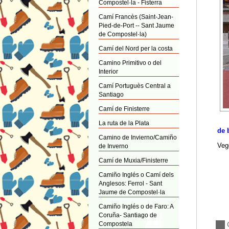
Compostel·la - Fisterra
Camí Francès (Saint-Jean-
Pied-de-Port -- Sant Jaume
de Compostel·la)
Camí del Nord per la costa
Camino Primitivo o del
Interior
Camí Portuguès Central a
Santiago
Camí de Finisterre
La ruta de la Plata
de 
Camino de Invierno/Camiño
Veg
de Inverno
Camí de Muxia/Finisterre
Camiño Inglés o Camí dels
Anglesos: Ferrol - Sant
Jaume de Compostel·la
Camiño Inglés o de Faro: A
Coruña- Santiago de
Compostela