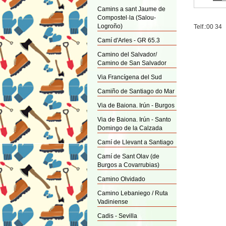
Camins a sant Jaume de
Compostel·la (Salou-
Logroño)
Telf.:00 34
Camí d'Arles - GR 65.3
Camino del Salvador/
Camino de San Salvador
Via Francígena del Sud
Camiño de Santiago do Mar
Via de Baiona. Irún - Burgos
Via de Baiona. Irún - Santo
Domingo de la Calzada
Camí de Llevant a Santiago
Camí de Sant Olav (de
Burgos a Covarrubias)
Camino Olvidado
Camino Lebaniego / Ruta
Vadiniense
Cadis - Sevilla