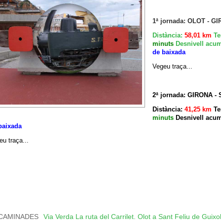
1ª jornada: OLOT - G
Distància:
58,01 km
Te
minuts
Desnivell acum
de baixada
Vegeu traça...
2ª jornada: GIRONA 
Distància:
41,25 km
Te
minuts
Desnivell acum
baixada
eu traça...
CAMINADES
Via Verda La ruta del Carrilet. Olot a Sant Feliu de Guixo