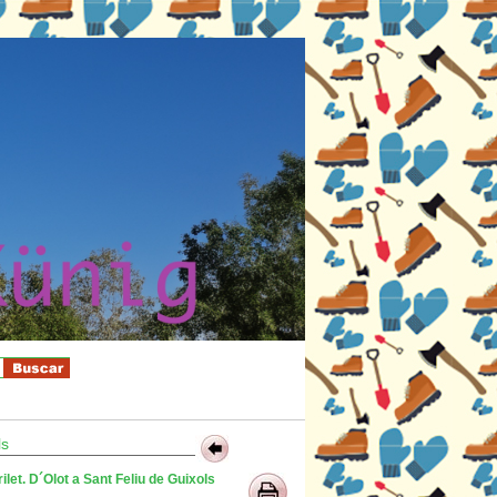
ls
rilet. D´Olot a Sant Feliu de Guixols