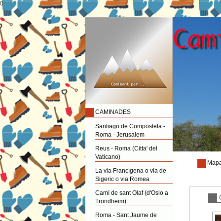
0
CAMINADES
Santiago de Compostela -
Roma - Jerusalem
Reus - Roma (Citta' del
Vaticano)
Mapa
La via Francígena o via de
Sigeric o via Romea
Camí de sant Olaf (d'Oslo a
Trondheim)
Roma - Sant Jaume de