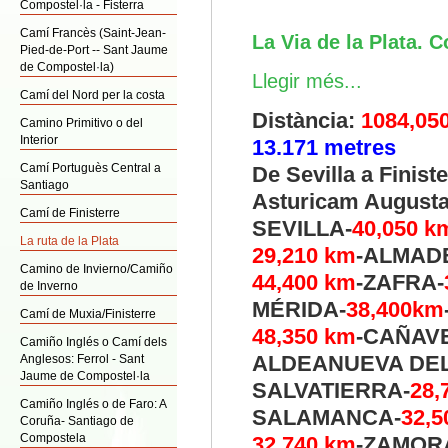
Compostel·la - Fisterra
Camí Francès (Saint-Jean-
La Via de la Plata. 
Pied-de-Port -- Sant Jaume
de Compostel·la)
Llegir més...
Camí del Nord per la costa
Distància:
1084,05
Camino Primitivo o del
Interior
13.171 metres
Camí Portuguès Central a
De Sevilla a Finiste
Santiago
Asturicam Augusta,
Camí de Finisterre
SEVILLA-
40,050
k
La ruta de la Plata
29,210
km
-ALMADE
Camino de Invierno/Camiño
44,400
km
-ZAFRA-
de Inverno
MÉRIDA-
38,400
km
Camí de Muxia/Finisterre
48,350
km
-CAÑAV
Camiño Inglés o Camí dels
ALDEANUEVA DEL
Anglesos: Ferrol - Sant
Jaume de Compostel·la
SALVATIERRA-
28,
Camiño Inglés o de Faro: A
SALAMANCA-
32,5
Coruña- Santiago de
Compostela
32,740
km
-ZAMOR