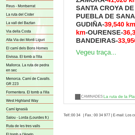
Reus - Montserrat
SANTA CROYA DE
La ruta del Cister
PUEBLA DE SANA
GUDIÑA-
39,540
k
La vall del Baztan
km
-OURENSE-
36,
Via della Costa
BANDEIRAS-
33,95
Alta Via dei Monti Liguri
El camí dels Bons Homes
Vegeu traça...
Eivissa. El tomb a l'illa
Mallorca. La ruta de pedra
en sec
Menorca. Camí de Cavalls.
GR 223
Formentera. El tomb a l'illa
La ruta de la Pla
CAMINADES
West Highland Way
Camí Ignasià
Telf.:00 34 | Fax.: 00 34 977 | E-mail: Lo
Salou - Lorda (Lourdes fr.)
Ruta de les tres valls
El tomb a l'Aneto