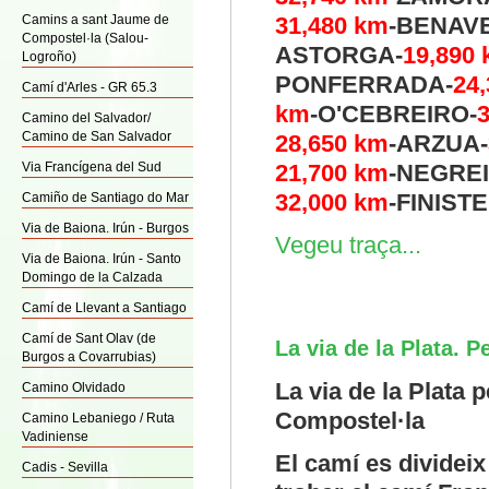
Camins a sant Jaume de
31,480
km
-BENAV
Compostel·la (Salou-
ASTORGA-
19,890
Logroño)
PONFERRADA-
24,
Camí d'Arles - GR 65.3
km
-O'CEBREIRO-
Camino del Salvador/
Camino de San Salvador
28,650
km
-ARZUA-
Via Francígena del Sud
21,700
km
-NEGREI
32,000
km
-FINIST
Camiño de Santiago do Mar
Via de Baiona. Irún - Burgos
Vegeu traça...
Via de Baiona. Irún - Santo
Domingo de la Calzada
Camí de Llevant a Santiago
Camí de Sant Olav (de
La via de la Plata. 
Burgos a Covarrubias)
La via de la Plata 
Camino Olvidado
Compostel·la
Camino Lebaniego / Ruta
Vadiniense
El camí es divideix
Cadis - Sevilla