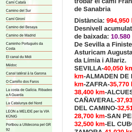
trobar el camí Fran
Camí Català
de Sanabria
Camino del Sur
Camí Gironí
Distància:
994,950
Desnivell acumulat
Camino del Besaya
de baixada:
10.580
Camino de Madrid
De Sevilla a Finiste
Caminho Portuguës da
Costa
Asturicam Augusta
El canal du Midi
da Límia i Allariz.
Médoc
SEVILLA-
40,050
k
Canal latéral à la Garona
km
-ALMADEN DE 
O Camiño dos Faros
km
-ZAFRA-
35,770
La costa de Galícia. Ribadeo
38,400
km
-ALCUE
a A Guarda
CAÑAVERAL-
37,9
La Catalunya del Nord
DEL CAMINO-
32,5
LEON a MELIDE per la VIA
28,700
km
-SAN P
KÜNIG
32,500
km
-EL CUB
Portbou a Ulldecona pel GR
92
ZAMORA-
41,020
k