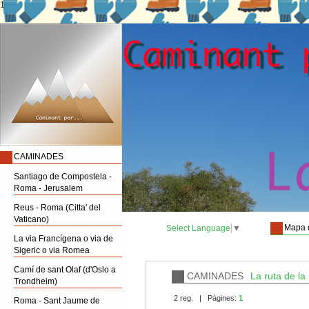
1
CAMINADES
Santiago de Compostela -
Roma - Jerusalem
Reus - Roma (Citta' del
Vaticano)
Mapa 
Select Language
▼
La via Francígena o via de
Sigeric o via Romea
Camí de sant Olaf (d'Oslo a
CAMINADES
La ruta de la 
Trondheim)
2 reg. | Pàgines:
1
Roma - Sant Jaume de