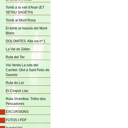
Tomb a la vall d'Aran (ET
SETAU SAGÈTH)
Tomb al Mont Rosa
El tomb al massís del Mont
Blanc
DOLOMITES. Alta via nº 1
La Val de Zafan
Ruta del Ter
Via Verda La ruta del
Carrilet. Olot a Sant Feliu de
Guixols
Ruta do Lor
El Cinquè Llac
Rota Vicentina. Trilho dos
Pescadores
EXCURSIONS
FOTOS I PDF